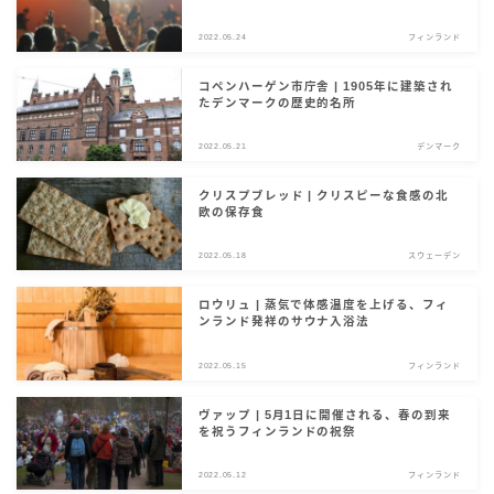
サイト情報
2022.05.24
フィンランド
English
コペンハーゲン市庁舎 | 1905年に建築され
たデンマークの歴史的名所
2022.05.21
デンマーク
クリスプブレッド | クリスピーな食感の北
欧の保存食
2022.05.18
スウェーデン
ロウリュ | 蒸気で体感温度を上げる、フィ
ンランド発祥のサウナ入浴法
2022.05.15
フィンランド
ヴァップ | 5月1日に開催される、春の到来
を祝うフィンランドの祝祭
2022.05.12
フィンランド