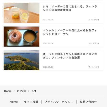
シマ | メーデーの日に飲まれる、フィンラ
ンド伝統の微炭酸飲料
2022.05.09
フィンランド
ムンッキ | メーデーの日に食べられるフィ
ンランド風ドーナツ
2022.05.06
フィンランド
オーランド諸島 | バルト海ボスニア湾に浮
かぶ、フィンランドの自治領
2022.05.03
フィンランド
Home
2022年
5月
＞
＞
Home
サイト情報
プライバシーポリシー
お問い合わせ