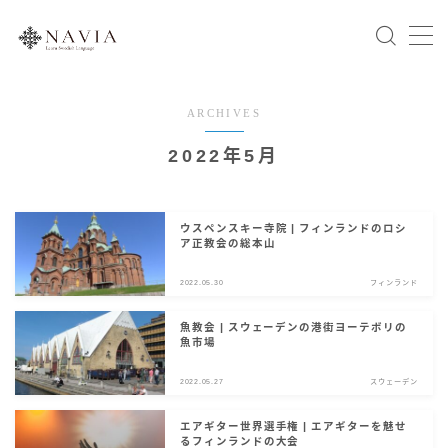
ARCHIVES
Home
2022年5月
スウェーデン語文法
会話表現
ウスペンスキー寺院 | フィンランドのロシ
ア正教会の総本山
北欧の国々
2022.05.30
フィンランド
スウェーデン
ノルウェー
魚教会 | スウェーデンの港街ヨーテボリの
魚市場
デンマーク
フィンランド
2022.05.27
スウェーデン
アイスランド
エアギター世界選手権 | エアギターを魅せ
るフィンランドの大会