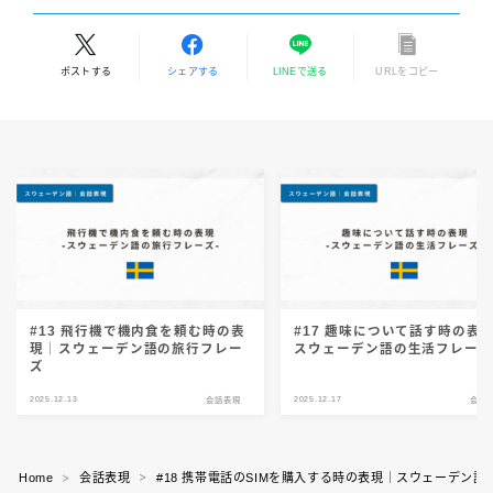
ポストする
シェアする
LINEで送る
URLをコピー
#13 飛行機で機内食を頼む時の表
#17 趣味について話す時の表
現｜スウェーデン語の旅行フレー
スウェーデン語の生活フレー
ズ
2025.12.13
2025.12.17
会話表現
会話
Home
会話表現
#18 携帯電話のSIMを購入する時の表現｜スウェーデン
＞
＞