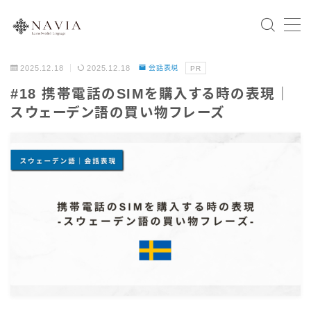
2025.12.18
2025.12.18
会話表現
PR
Home
#18 携帯電話のSIMを購入する時の表現｜
スウェーデン語の買い物フレーズ
スウェーデン語文法
会話表現
北欧の国々
スウェーデン
ノルウェー
デンマーク
フィンランド
アイスランド