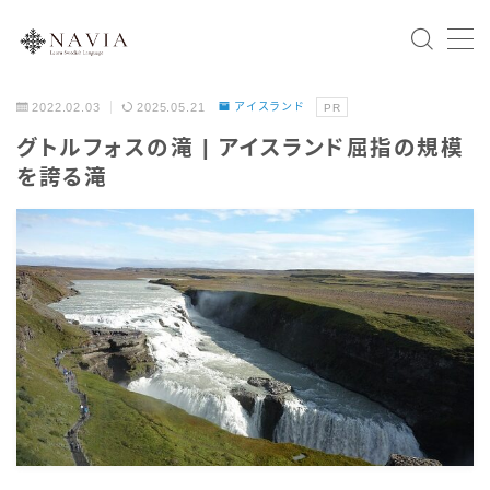
2022.02.03
2025.05.21
アイスランド
PR
Home
グトルフォスの滝 | アイスランド屈指の規模
を誇る滝
スウェーデン語文法
会話表現
北欧の国々
スウェーデン
ノルウェー
デンマーク
フィンランド
アイスランド