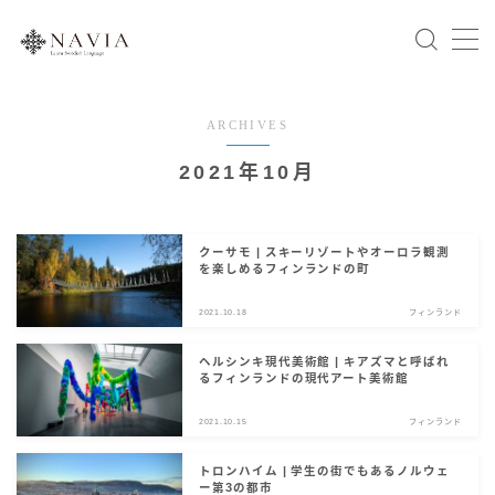
ARCHIVES
Home
2021年10月
スウェーデン語文法
会話表現
クーサモ | スキーリゾートやオーロラ観測
を楽しめるフィンランドの町
北欧の国々
2021.10.18
フィンランド
スウェーデン
ノルウェー
ヘルシンキ現代美術館 | キアズマと呼ばれ
るフィンランドの現代アート美術館
デンマーク
フィンランド
2021.10.15
フィンランド
アイスランド
トロンハイム | 学生の街でもあるノルウェ
ー第3の都市