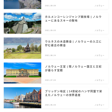
サイト情報
2021.09.09
ノルウェー
English
ホルメンコーレンジャンプ競技場 | ノルウ
ェーにあるスキーの聖地
2021.09.03
ノルウェー
ウルネスの木造教会 | ノルウェーの入江に
佇む最古の教会
2021.08.24
ノルウェー
ノルウェー王宮 | 現ノルウェー国王と王妃
が暮らす宮殿
2021.07.03
ノルウェー
ブリッゲン地区 | 14世紀のハンザ同盟で栄
えたノルウェーの世界遺産
2021.05.03
ノルウェー