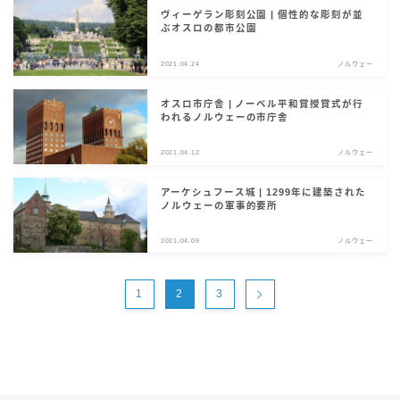
ヴィーゲラン彫刻公園 | 個性的な彫刻が並
ぶオスロの都市公園
2021.04.24
ノルウェー
オスロ市庁舎 | ノーベル平和賞授賞式が行
われるノルウェーの市庁舎
2021.04.12
ノルウェー
アーケシュフース城 | 1299年に建築された
ノルウェーの軍事的要所
2021.04.09
ノルウェー
1
2
3