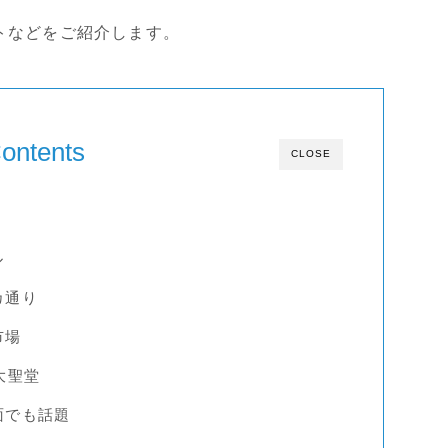
トなどをご紹介します。
ontents
CLOSE
ル
カ通り
市場
大聖堂
面でも話題