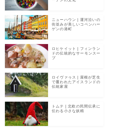
ーデンの文化
ニューハウン | 運河沿いの
街並みが美しいコペンハー
ゲンの港町
ロヒケイット | フィンラン
ドの伝統的なサーモンスー
プ
ロイヴァゥス | 屋根が芝生
で覆われたアイスランドの
伝統家屋
トムテ | 北欧の民間伝承に
伝わる小さな妖精