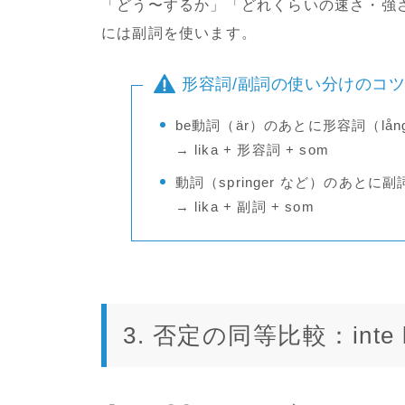
「どう〜するか」「どれくらいの速さ・強
には副詞を使います。
形容詞/副詞の使い分けのコ
be動詞（är）のあとに形容詞（lå
→ lika + 形容詞 + som
動詞（springer など）のあとに副
→ lika + 副詞 + som
3. 否定の同等比較：inte l