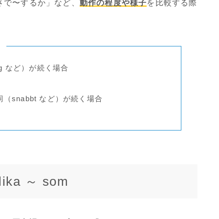
さで〜するか」など、
動作の程度や様子
を比較する際
ツ
ng など）が続く場合
詞（snabbt など）が続く場合
ika ～ som