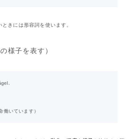
いときには形容詞を使います。
動詞の様子を表す）
ågel.
命働いています）