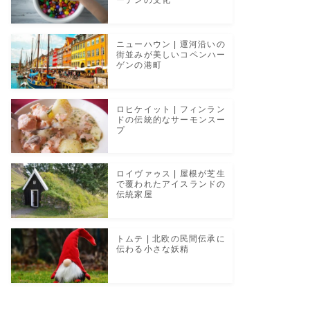
ーデンの文化
ニューハウン | 運河沿いの
街並みが美しいコペンハー
ゲンの港町
ロヒケイット | フィンラン
ドの伝統的なサーモンスー
プ
ロイヴァゥス | 屋根が芝生
で覆われたアイスランドの
伝統家屋
トムテ | 北欧の民間伝承に
伝わる小さな妖精