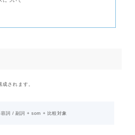
ンスについて
m
構成されます。
 形容詞 / 副詞 + som + 比較対象