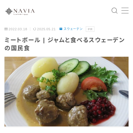
2022.03.18
2025.05.21
スウェーデン
PR
Home
ミートボール | ジャムと食べるスウェーデン
の国民食
スウェーデン語文法
会話表現
北欧の国々
スウェーデン
ノルウェー
デンマーク
フィンランド
アイスランド