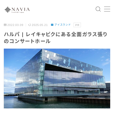
2022.03.09
2025.05.21
アイスランド
PR
Home
ハルパ | レイキャビクにある全面ガラス張り
のコンサートホール
スウェーデン語文法
会話表現
北欧の国々
スウェーデン
ノルウェー
デンマーク
フィンランド
アイスランド