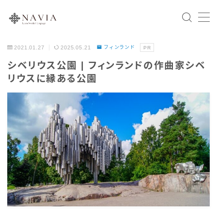
2021.01.27
2025.05.21
フィンランド
PR
Home
シベリウス公園 | フィンランドの作曲家シベ
リウスに縁ある公園
スウェーデン語文法
会話表現
北欧の国々
スウェーデン
ノルウェー
デンマーク
フィンランド
アイスランド