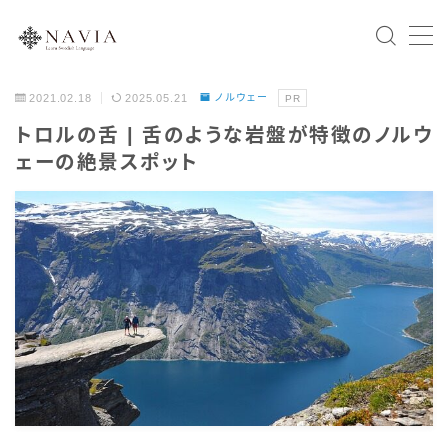
2021.02.18
2025.05.21
ノルウェー
PR
Home
トロルの舌 | 舌のような岩盤が特徴のノルウ
ェーの絶景スポット
スウェーデン語文法
会話表現
北欧の国々
スウェーデン
ノルウェー
デンマーク
フィンランド
アイスランド