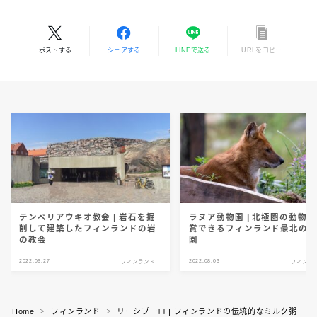
ポストする
シェアする
LINEで送る
URLをコピー
テンペリアウキオ教会 | 岩石を掘
ラヌア動物園 | 北極圏の動物
削して建築したフィンランドの岩
賞できるフィンランド最北の
の教会
園
2022.06.27
2022.08.03
フィンランド
フィンラ
Home
フィンランド
リーシプーロ | フィンランドの伝統的なミルク粥
＞
＞