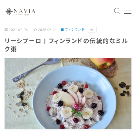
2021.02.06
2025.05.21
フィンランド
PR
Home
リーシプーロ | フィンランドの伝統的なミル
ク粥
スウェーデン語文法
会話表現
北欧の国々
スウェーデン
ノルウェー
デンマーク
フィンランド
アイスランド