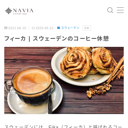
2021.06.15
2025.05.21
スウェーデン
PR
Home
フィーカ | スウェーデンのコーヒー休憩
スウェーデン語文法
会話表現
北欧の国々
スウェーデン
ノルウェー
デンマーク
フィンランド
アイスランド
スウェーデンには、Fika（フィーカ）と呼ばれるコー